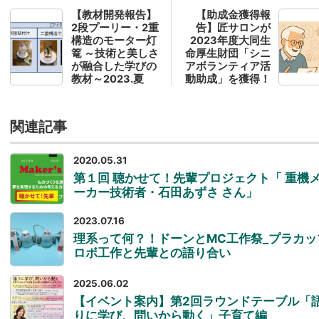
【教材開発報告】
【助成金獲得報
2段プーリー・2重
告】匠サロンが
構造のモーター灯
2023年度大同生
篭 ～技術と美しさ
命厚生財団「シニ
が融合した学びの
アボランティア活
教材～2023.夏
動助成」を獲得！
関連記事
2020.05.31
第１回 聴かせて！先輩プロジェクト「 重機
ーカー技術者・石田あずさ さん」
2023.07.16
理系って何？！ドーンとMC工作祭_プラカッ
ロボ工作と先輩との語り合い
2025.06.02
【イベント案内】第2回ラウンドテーブル「
りに学び、問いから動く」子育て編