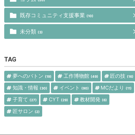
既存コミュニティ支援事業
(10)
未分類
(3)
TAG
夢へのバトン
工作博物館
匠の技
(19)
(49)
(16)
知識・情報
イベント
MCだより
(30)
(90)
(11)
子育て
CYT
教材開発
(27)
(29)
(6)
匠サロン
(2)