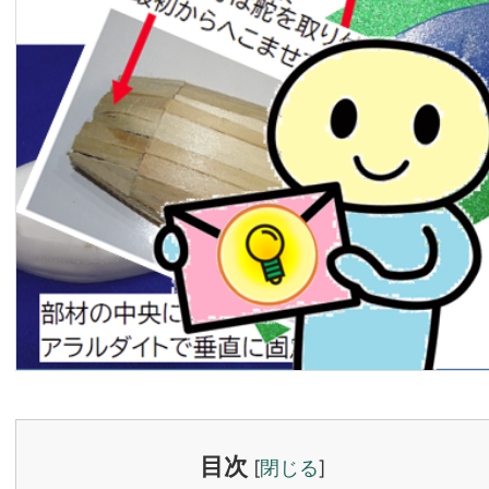
目次
[
閉じる
]