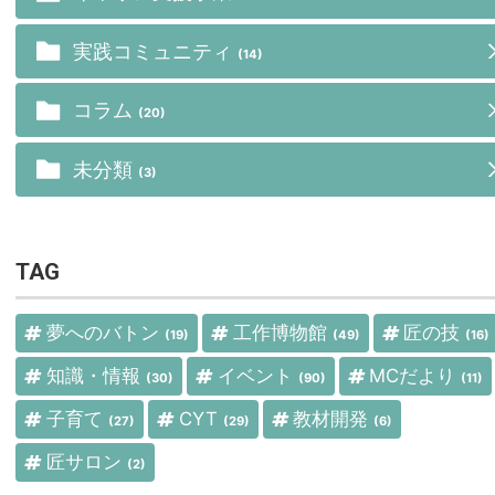
実践コミュニティ
(14)
コラム
(20)
未分類
(3)
TAG
夢へのバトン
工作博物館
匠の技
(19)
(49)
(16)
知識・情報
イベント
MCだより
(30)
(90)
(11)
子育て
CYT
教材開発
(27)
(29)
(6)
匠サロン
(2)