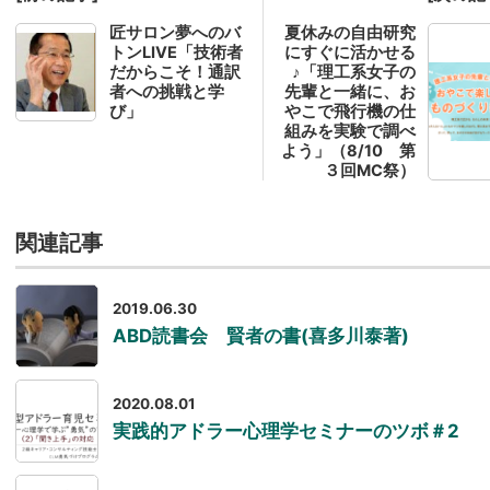
匠サロン夢へのバ
夏休みの自由研究
トンLIVE「技術者
にすぐに活かせる
だからこそ！通訳
♪「理工系女子の
者への挑戦と学
先輩と一緒に、お
び」
やこで飛行機の仕
組みを実験で調べ
よう」（8/10 第
３回MC祭）
関連記事
2019.06.30
ABD読書会 賢者の書(喜多川泰著)
2020.08.01
実践的アドラー心理学セミナーのツボ＃2