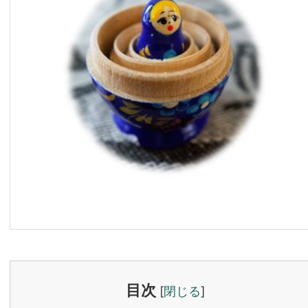
目次
[
閉じる
]