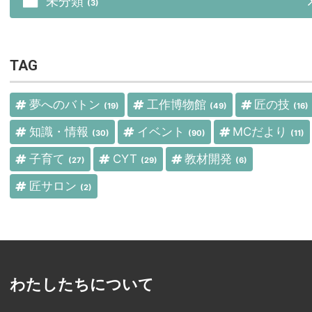
未分類
(3)
TAG
夢へのバトン
工作博物館
匠の技
(19)
(49)
(16)
知識・情報
イベント
MCだより
(30)
(90)
(11)
子育て
CYT
教材開発
(27)
(29)
(6)
匠サロン
(2)
わたしたちについて