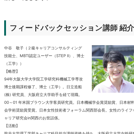
フィードバックセッション講師 紹
中谷 敬子（２級キャリアコンサルティング
技能士、MBTI認定ユーザー（STEP II）、博士
（工学））
【略歴】
94年大阪大学大学院工学研究科機械工学専攻
博士後期課程修了、博士（工学）。日立造船
(株) 研究員、大阪府立大学助手を経て現職。
00～01 年米国ブラウン大学客員研究員。日本機械学会賞奨励賞、日本材
会学術奨励賞受賞。日本女性技術者フォーラム関西部会長。女性のライフ
ャリア研究会in関西のお世話係。
【活動】
龍谷大学理工学部キャリア科目担当講師資格を持ち、大阪府立大学女性研