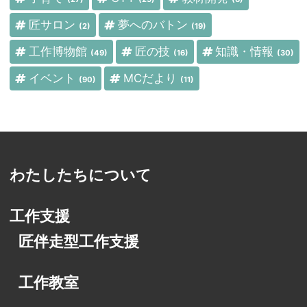
匠サロン
夢へのバトン
(2)
(19)
工作博物館
匠の技
知識・情報
(49)
(16)
(30)
イベント
MCだより
(90)
(11)
わたしたちについて
工作支援
匠伴走型工作支援
工作教室