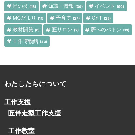
匠の技
知識・情報
イベント
(16)
(30)
(90)
MCだより
子育て
CYT
(11)
(27)
(29)
教材開発
匠サロン
夢へのバトン
(6)
(2)
(19)
工作博物館
(49)
わたしたちについて
工作支援
匠伴走型工作支援
工作教室